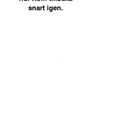
snart igen.
Stellar Capacity AI Executive Program
Stellar Future Foresight Program
Generativ AI Bootcamp
Skräddarsydda program
Karriärmöjligheter
Kontakta oss
Integritetspolicy