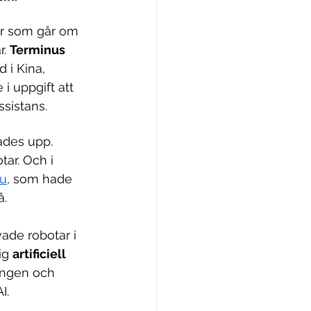
ar som går om 
. 
Terminus 
 i Kina, 
 i uppgift att 
sistans.
ades upp. 
tar. Och i 
u
, som hade 
å.
de robotar i 
ig 
artificiell 
ringen och 
I.