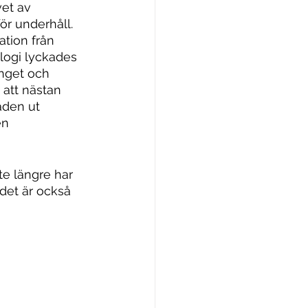
et av 
r underhåll. 
tion från 
logi lyckades 
nget och 
att nästan 
aden ut 
en 
te längre har 
 det är också 