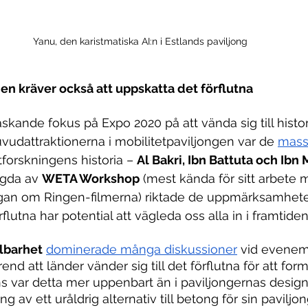
Yanu, den karistmatiska AI:n i Estlands paviljong
en kräver också att uppskatta det förflutna
skande fokus på Expo 2020 på att vända sig till histor
uvudattraktionerna i mobilitetpaviljongen var de 
mass
forskningens historia – 
Al Bakri, Ibn Battuta och Ibn 
gda av 
WETA Workshop
 (mest kända för sitt arbete 
Sagan om Ringen-filmerna) riktade de uppmärksamhet
rflutna har potential att vägleda oss alla in i framtiden
lbarhet
dominerade många diskussioner
 vid evenem
rend att länder vänder sig till det förflutna för att for
ns var detta mer uppenbart än i paviljongernas design.
g av ett uråldrig alternativ till betong för sin paviljo