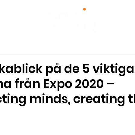
rsydda program
Research
Om Stellar Capacity
akablick på de 5 viktig
na från Expo 2020 –
ting minds, creating 