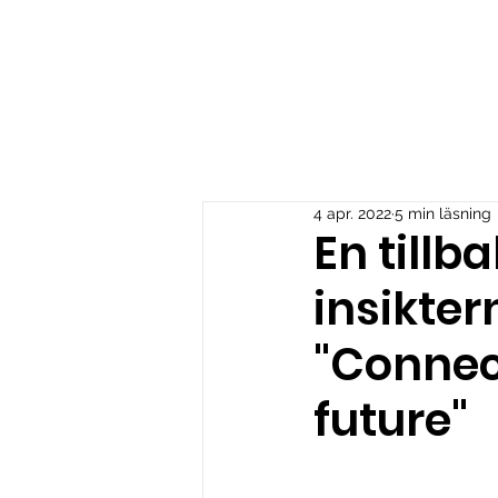
Öppna program
Skrädda
4 apr. 2022
5 min läsning
En tillb
insikter
"Connec
future"