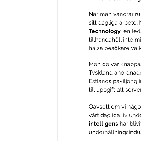
När man vandrar ru
sitt dagliga arbete
Technology
, en led
tillhandahöll inte m
hälsa besökare väl
Men de var knappast
Tyskland anordnad
Estlands paviljong 
till uppgift att ser
Oavsett om vi någo
vårt dagliga liv un
intelligens
 har bli
underhållningsindu