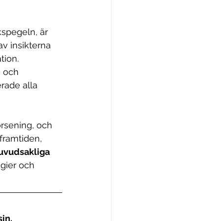
kspegeln, är 
av insikterna 
tion. 
n och 
rade alla 
rsening, och 
ramtiden, 
uvudsakliga 
gier och 
sin.