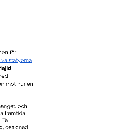
ien för 
iva statyerna
Majid
. 
med 
en mot hur en 
.
anget, och 
ma framtida 
 Ta 
ng, designad 