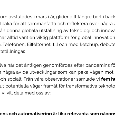
m avslutades i mars i år, glider allt längre bort i bac
tillbaka för att sammanfatta och reflektera över några 
rån denna globala utställning av teknologi och innova
har alltid varit en viktig plattform för global innovatio
 Telefonen, Eiffeltornet, till och med ketchup, debute
tställningar.
lva när det äntligen genomfördes efter pandemins fö
några av de utvecklingar som kan peka vägen mot f
ch socialt. Från våra observationer samlade vi 
fem h
ut potentiella vägar framåt för transformativa teknolo
vi vill dela med oss av:
lligens och automatisering är lika relevanta som någon