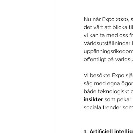
Nu när Expo 2020, so
det värt att blicka 
vi kan ta med oss f
Världsutställningar 
uppfinningsrikedom.
offentligt på världsu
Vi besökte Expo sjä
såg med egna ögon 
både teknologiskt o
insikter
 som pekar 
sociala trender som 
1.  Artificiell inte