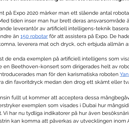
nt på Expo 2020 märker man ett slående antal robot
. Med tiden inser man hur brett deras ansvarsområde är
ande leverantör av artificiell intelligens-teknik baserad
indre än 
150 
robotar
 för att assistera på Expo. De hade
komna, leverera mat och dryck, och erbjuda allmän as
 de enda exemplen på artificiell intelligens som vis
e en 
Beethoven-konsert
 som dirigerades helt av robo
introducerades man för den karismatiska roboten 
Yan
vera din favoritdryck medan den drog ett skämt eller tv
nsin fullt ut kommer att acceptera dessa mångbegåva
derstryker exemplen som visades i Dubai hur mångsid
vit. Vi har nu tydliga indikatorer på hur även besöksnä
strin kan komma att påverkas av utvecklingen inom A