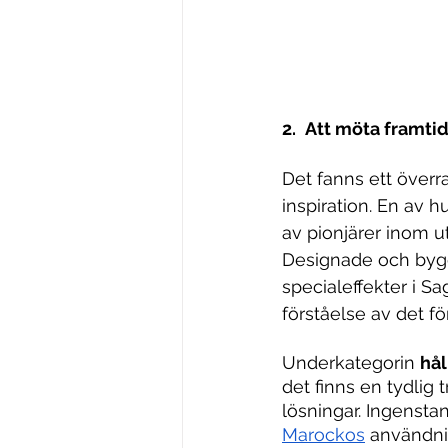
2. 
Att möta framtid
Det fanns ett överra
inspiration. En av h
av pionjärer inom ut
Designade och byg
specialeffekter i 
förståelse av det fö
Underkategorin 
hål
det finns en tydlig t
lösningar. Ingensta
M
arockos
 användnin