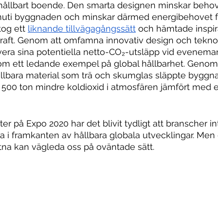
hållbart boende. Den smarta designen minskar behov
inuti byggnaden och minskar därmed energibehovet fö
tog ett 
liknande tillvägagångssätt
 och hämtade inspira
kraft. Genom att omfamna innovativ design och tekno
vera sina potentiella netto-CO₂-utsläpp vid evenema
som ett ledande exempel på global hållbarhet. Genom 
 hållbara material som trä och skumglas släppte byggn
 500 ton mindre koldioxid i atmosfären jämfört med 
er på Expo 2020 har det blivit tydligt att branscher in
ra i framkanten av hållbara globala utvecklingar. Men
lutna kan vägleda oss på oväntade sätt.