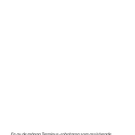
En av de många Terminus-robotarna som assisterade 