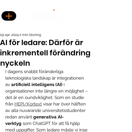
29 apr. 2024
2 min läsning
AI för ledare: Därför är
inkrementell förändring
nyckeln
I dagens snabbt föränderliga 
teknologiska landskap är integrationen 
av 
artificiell intelligens (AI)
 i 
organisationer inte längre en möjlighet – 
det är en oundviklighet. Som en studie 
från 
HEPI/Kortext
 visar har över hälften 
av alla nuvarande universitetsstudenter 
redan använt 
generativa AI-
verktyg
 som ChatGPT för att få hjälp 
med uppgifter. Som ledare måste vi inse 