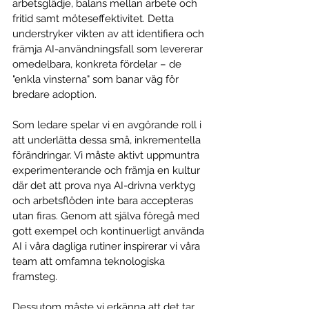
arbetsglädje, balans mellan arbete och 
fritid samt möteseffektivitet. Detta 
understryker vikten av att identifiera och 
främja AI-användningsfall som levererar 
omedelbara, konkreta fördelar – de 
"enkla vinsterna" som banar väg för 
bredare adoption.
Som ledare spelar vi en avgörande roll i 
att underlätta dessa små, inkrementella 
förändringar. Vi måste aktivt uppmuntra 
experimenterande och främja en kultur 
där det att prova nya AI-drivna verktyg 
och arbetsflöden inte bara accepteras 
utan firas. Genom att själva föregå med 
gott exempel och kontinuerligt använda 
AI i våra dagliga rutiner inspirerar vi våra 
team att omfamna teknologiska 
framsteg.
Dessutom måste vi erkänna att det tar 