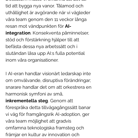
tid att bygga nya vanor. Tålamod och 
uthållighet är avgörande när vi vägleder 
våra team genom den 11 veckor långa 
resan mot vändpunkten för 
AI-
integration
. Konsekventa påminnelser, 
stöd och förstärkning hjälper till att 
befästa dessa nya arbetssätt och i 
slutändan låsa upp AI:s fulla potential 
inom våra organisationer.
I AI-eran handlar visionärt ledarskap inte 
om omvälvande, disruptiva förändringar; 
snarare handlar det om att orkestrera en 
harmonisk symfoni av små, 
inkrementella steg
. Genom att 
förespråka detta tillvägagångssätt banar 
vi väg för framgångsrik AI-adoption, ger 
våra team möjlighet att gradvis 
omfamna teknologiska framsteg och 
främjar en kultur av innovation och 