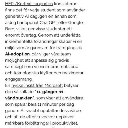
HEPI/Kortext-rapporten
 konstaterar 
finns det för varje student som använder 
generativ AI dagligen en annan som 
aldrig har öppnat ChatGPT eller Google 
Bard, vilket ger vissa studenter ett 
enormt övertag. Genom att underlätta 
inkrementella förändringar skapar vi en 
miljö som är gynnsam för framgångsrik 
AI-adoption
, där vi ger våra team 
möjlighet att anpassa sig gradvis 
samtidigt som vi minimerar motstånd 
och teknologiska klyftor och maximerar 
engagemang.
En
nyckelinsikt från Microsoft
belyser 
den så kallade 
"11-gånger-11-
vändpunkten"
, som visar att användare 
som sparar bara 11 minuter per dag 
genom AI snabbt uppfattar dess värde, 
och att de efter 11 veckor upplever 
märkbara förbättringar i produktivitet, 